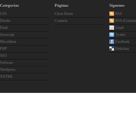
Categorías
Páginas
Síguenos
CSS
Cheat Sheets
RSS
Diseño
Contacto
RSS (Comenta
Flash
Email
Javascript
Twitter
Miscelánea
Facebook
PHP
Delicious
SEO
Software
Wordpress
XHTML