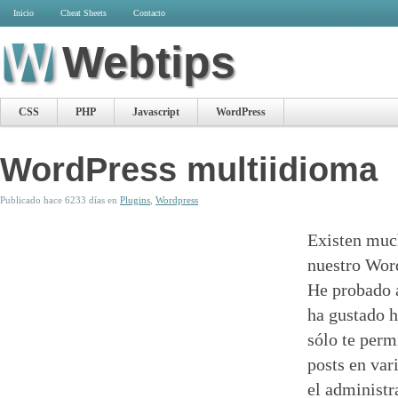
Inicio
Cheat Sheets
Contacto
Webtips
CSS
PHP
Javascript
WordPress
WordPress multiidioma
Publicado hace 6233 días en
Plugins
,
Wordpress
Existen muc
nuestro Wor
He probado 
ha gustado 
sólo te perm
posts en var
el administr