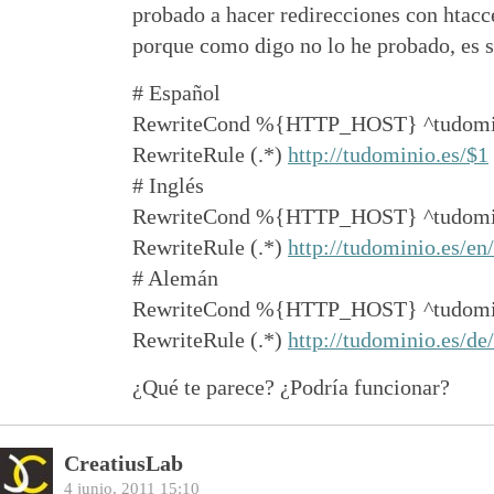
probado a hacer redirecciones con htacc
porque como digo no lo he probado, es s
# Español
RewriteCond %{HTTP_HOST} ^tudomin
RewriteRule (.*)
http://tudominio.es/$1
# Inglés
RewriteCond %{HTTP_HOST} ^tudomi
RewriteRule (.*)
http://tudominio.es/en
# Alemán
RewriteCond %{HTTP_HOST} ^tudomin
RewriteRule (.*)
http://tudominio.es/de
¿Qué te parece? ¿Podría funcionar?
CreatiusLab
4 junio, 2011 15:10