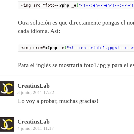
<img src="foto-
<?php
 _e
(
"<!--:en-->en<!--:--><!
Otra solución es que directamente pongas el n
cada idioma. Así:
<img src="
<?php
 _e
(
"<!--:en-->foto1.jpg<!--:-->
Para el inglés se mostraría foto1.jpg y para el e
CreatiusLab
3 junio, 2011 17:22
Lo voy a probar, muchas gracias!
CreatiusLab
4 junio, 2011 11:17