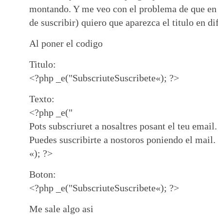
montando. Y me veo con el problema de que en
de suscribir) quiero que aparezca el titulo en d
Al poner el codigo
Titulo:
<?php _e("
Subscriute
Suscribete
«); ?>
Texto:
<?php _e("
Pots subscriuret a nosaltres posant el teu email.
Puedes suscribirte a nostoros poniendo el mail.
«); ?>
Boton:
<?php _e("
Subscriute
Suscribete
«); ?>
Me sale algo asi